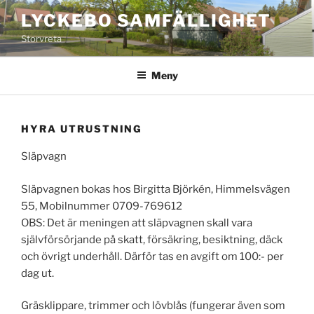
Hoppa
LYCKEBO SAMFÄLLIGHET
till
Storvreta
innehåll
Meny
HYRA UTRUSTNING
Släpvagn
Släpvagnen bokas hos Birgitta Björkén, Himmelsvägen
55, Mobilnummer 0709-769612
OBS: Det är meningen att släpvagnen skall vara
självförsörjande på skatt, försäkring, besiktning, däck
och övrigt underhåll. Därför tas en avgift om 100:- per
dag ut.
Gräsklippare, trimmer och lövblås (fungerar även som