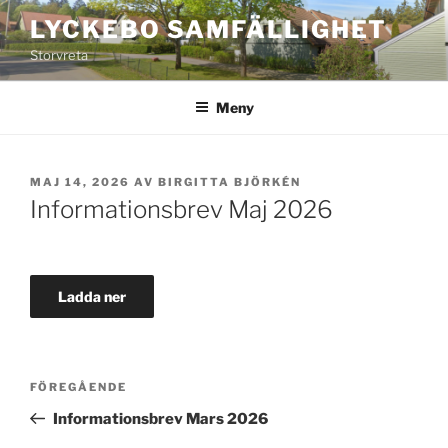
Hoppa
LYCKEBO SAMFÄLLIGHET
till
Storvreta
innehåll
Meny
PUBLICERAT
MAJ 14, 2026
AV
BIRGITTA BJÖRKÉN
Informationsbrev Maj 2026
Ladda ner
Inläggsnavigering
Föregående
FÖREGÅENDE
inlägg
Informationsbrev Mars 2026